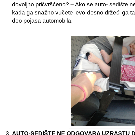
dovoljno pričvršćeno? – Ako se auto- sedište 
kada ga snažno vučete levo-desno držeći ga ta
deo pojasa automobila.
AUTO-SEDIŠTE NE ODGOVARA UZRASTU 