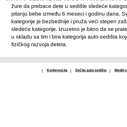
žure da prebace dete u sedište sledeće kategori
pitanju bebe između 6 meseci i godinu dana. S
kategorije je bezbednije i pruža veći stepen zaš
sledeće kategorije. Izuzetno je bitno da se pra
u skladu sa tim i bira kategorija auto-sedišta k
fizičkog razvoja deteta.
|
Konferencija
|
Dečija auto-sedišta
|
Mediji o