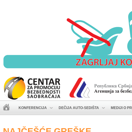
KONFERENCIJA
DEČIJA AUTO-SEDIŠTA
MEDIJI O P
NAJČEŠĆE GREŠKE