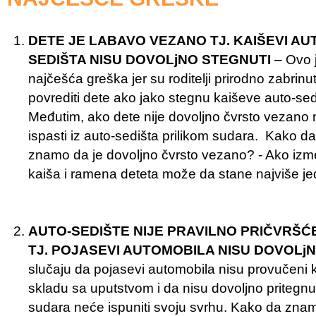
DETE JE LABAVO VEZANO TJ. KAIŠEVI AU
SEDIŠTA NISU DOVOLjNO STEGNUTI
– Ovo 
najčešća greška jer su roditelji prirodno zabrinu
povrediti dete ako jako stegnu kaiševe auto-sed
Međutim, ako dete nije dovoljno čvrsto vezano
ispasti iz auto-sedišta prilikom sudara. Kako da
znamo da je dovoljno čvrsto vezano? - Ako iz
kaiša i ramena deteta može da stane najviše je
AUTO-SEDIŠTE NIJE PRAVILNO PRIČVRŠĆ
TJ. POJASEVI AUTOMOBILA NISU DOVOLj
slučaju da pojasevi automobila nisu provučeni 
skladu sa uputstvom i da nisu dovoljno pritegnut
sudara neće ispuniti svoju svrhu. Kako da zna